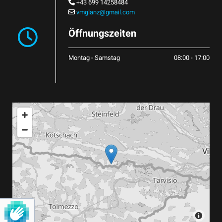
+43 699 14258484

vmglanz@gmail.com

Öffnungszeiten

Montag - Samstag
08:00 - 17:00