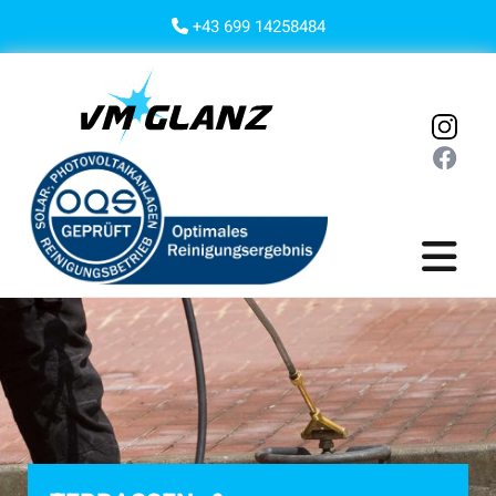
+43 699 14258484
